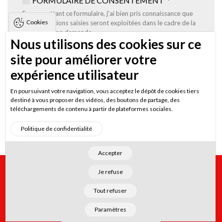
FORMULAIRE DE CONSENTEMENT
En soumettant ce formulaire, j'ai bien pris connaissance que
Cookies
les informations saisies seront exploitées dans le cadre de la
gestion de ma demande.
Nous utilisons des cookies sur ce
site pour améliorer votre
expérience utilisateur
En poursuivant votre navigation, vous acceptez le dépôt de cookies tiers
destiné à vous proposer des vidéos, des boutons de partage, des
téléchargements de contenu à partir de plateformes sociales.
Politique de confidentialité
Accepter
Besoin d’un renseignement?
Je refuse
02 99 04 15 30
Tout refuser
Paramètres
Contactez-nous