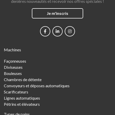
denières nouveautés et recevoir nos offres spéciales !
Je m'inscris
Social
networks
Main
Machines
Menu
Façonneuses
Diviseuses
Bouleuses
Chambres de détente
Convoyeurs et déposes automatiques
Scarificateurs
Lignes automatiques
Pétrins et élévateurs
Types de pains