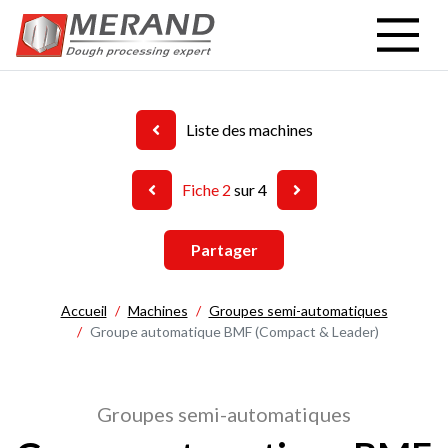
Aller
au
contenu
principal
Liste des machines
Fiche 2
sur 4
Partager
Accueil
Machines
Groupes semi-automatiques
Groupe automatique BMF (Compact & Leader)
Groupes semi-automatiques