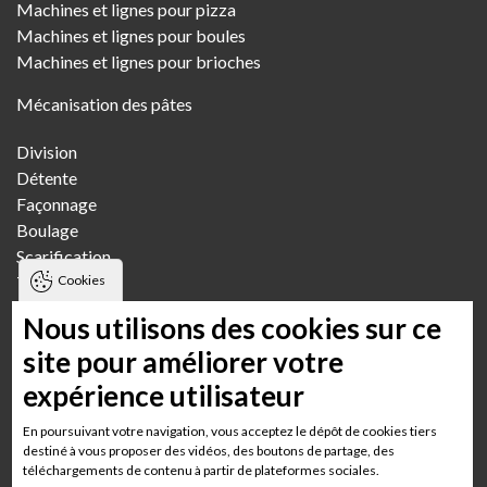
Machines et lignes pour pizza
Machines et lignes pour boules
Machines et lignes pour brioches
Mécanisation des pâtes
Division
Détente
Façonnage
Boulage
Scarification
Transfert
Cookies
Pétrissage
Nous utilisons des cookies sur ce
Fournils
site pour améliorer votre
expérience utilisateur
Boulangerie artisanale
Boulangerie artisanale multi-boutiques
En poursuivant votre navigation, vous acceptez le dépôt de cookies tiers
Boulangerie semi-industrielle
destiné à vous proposer des vidéos, des boutons de partage, des
téléchargements de contenu à partir de plateformes sociales.
Boulangerie GMS Grande surface