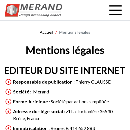
Aller
au
contenu
principal
Accueil
Mentions légales
Mentions légales
EDITEUR DU SITE INTERNET
Responsable de publication :
Thierry CLAUSSE
Société :
Merand
Forme Juridique :
Société par actions simplifiée
Adresse du siège social :
ZI La Turbanière 35530
Brécé, France
Immatriculation :
Rennes B 414 652 883