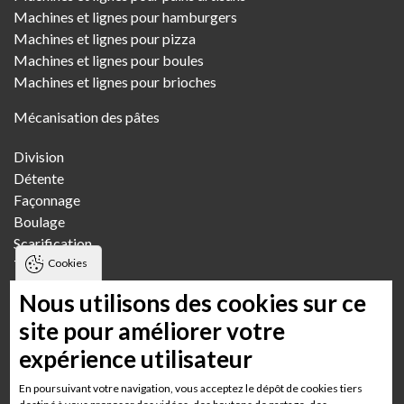
Machines et lignes pour hamburgers
Machines et lignes pour pizza
Machines et lignes pour boules
Machines et lignes pour brioches
Mécanisation des pâtes
Division
Détente
Façonnage
Boulage
Scarification
Transfert
Cookies
Pétrissage
Nous utilisons des cookies sur ce
Fournils
site pour améliorer votre
expérience utilisateur
Boulangerie artisanale
Boulangerie artisanale multi-boutiques
En poursuivant votre navigation, vous acceptez le dépôt de cookies tiers