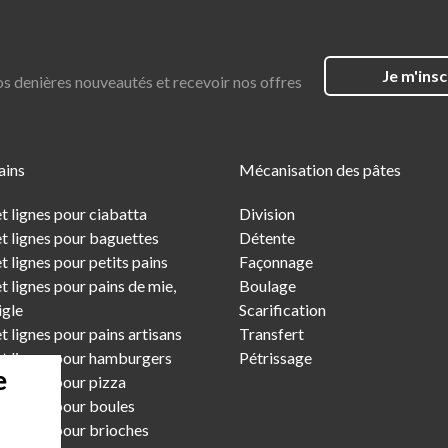
Je m'insc
os denières nouveautés et recevoir nos offres
ains
Mécanisation des pâtes
t lignes pour ciabatta
Division
t lignes pour baguettes
Détente
 lignes pour petits pains
Façonnage
 lignes pour pains de mie,
Boulage
igle
Scarification
 lignes pour pains artisans
Transfert
t lignes pour hamburgers
Pétrissage
e
t lignes pour pizza
t lignes pour boules
t lignes pour brioches