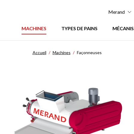
Menu
Merand
:
Menu
MACHINES
TYPES DE PAINS
MÉCANIS
Top
:
principal
Accueil
Machines
Façonneuses