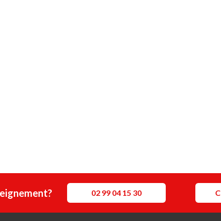
seignement?
02 99 04 15 30
C