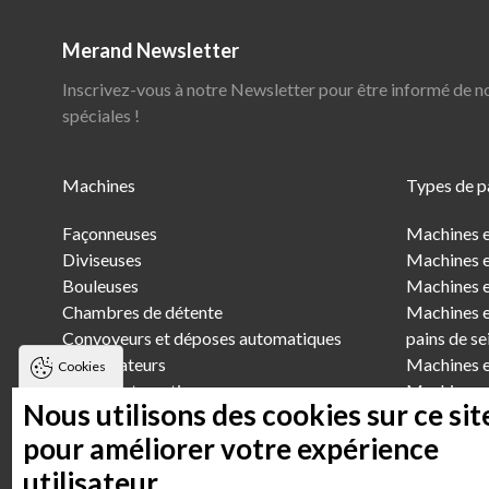
Merand Newsletter
Inscrivez-vous à notre Newsletter pour être informé de n
spéciales !
Main
Machines
Types de p
Menu
Façonneuses
Machines e
Diviseuses
Machines e
Bouleuses
Machines et
Chambres de détente
Machines et
Convoyeurs et déposes automatiques
pains de se
Scarificateurs
Machines et
Cookies
Lignes automatiques
Machines e
Nous utilisons des cookies sur ce sit
Pétrins et élévateurs
Machines e
pour améliorer votre expérience
Machines e
Machines e
utilisateur