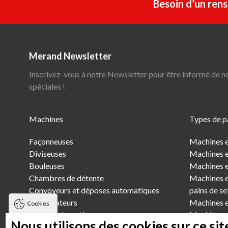
Besoin d’un ren
Merand Newsletter
Inscrivez-vous à notre Newsletter pour être informé de n
spéciales !
Main
Machines
Types de p
Menu
Façonneuses
Machines e
Diviseuses
Machines e
Bouleuses
Machines et
Chambres de détente
Machines et
Convoyeurs et déposes automatiques
pains de se
Scarificateurs
Machines et
Cookies
Lignes automatiques
Machines e
Nous utilisons des cookies sur ce sit
Pétrins et élévateurs
Machines e