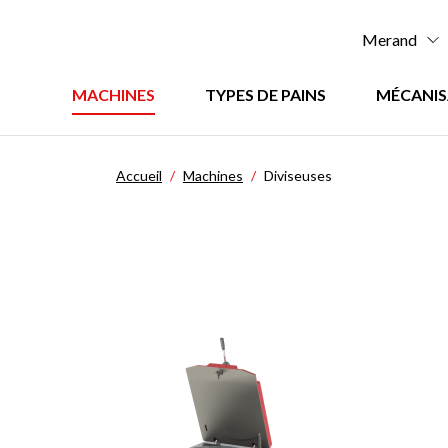
Menu
Merand
:
Menu
MACHINES
TYPES DE PAINS
MÉCANIS
Top
:
principal
Accueil
Machines
Diviseuses