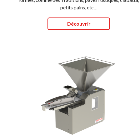
petits pains, etc…
Découvrir