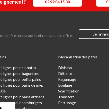
seignement?
02 99 04 15 30
C
Je m'insc
os denières nouveautés et recevoir nos offres
ains
Mécanisation des pâtes
t lignes pour ciabatta
Division
t lignes pour baguettes
Détente
 lignes pour petits pains
Façonnage
 lignes pour pains de mie,
Boulage
igle
Scarification
 lignes pour pains artisans
Transfert
t lignes pour hamburgers
Pétrissage
e
t lignes pour pizza