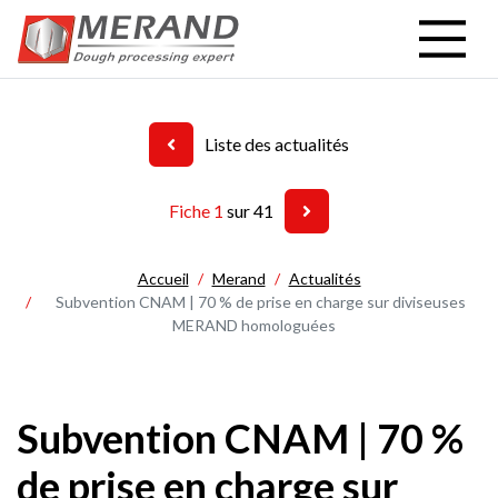
Aller
au
contenu
principal
Liste des actualités
Fiche 1
sur 41
Accueil
Merand
Actualités
Subvention CNAM | 70 % de prise en charge sur diviseuses
MERAND homologuées
Subvention CNAM | 70 %
de prise en charge sur