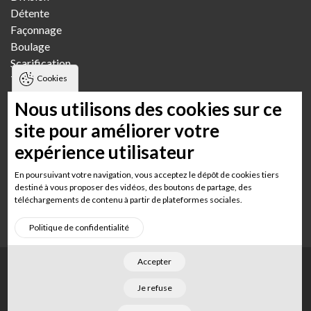
Détente
Façonnage
Boulage
Scarification
Cookies
Transfert
Pétrissage
Nous utilisons des cookies sur ce
Fournils
site pour améliorer votre
expérience utilisateur
Boulangerie artisanale
Boulangerie artisanale multi-boutiques
En poursuivant votre navigation, vous acceptez le dépôt de cookies tiers
Boulangerie semi-industrielle
destiné à vous proposer des vidéos, des boutons de partage, des
téléchargements de contenu à partir de plateformes sociales.
Boulangerie GMS Grande surface
Politique de confidentialité
Accepter
Footer
Accueil
Mentions légales
Plan du site
Je refuse
©
2026
Merand
. Tous droits réservés. Conçu par