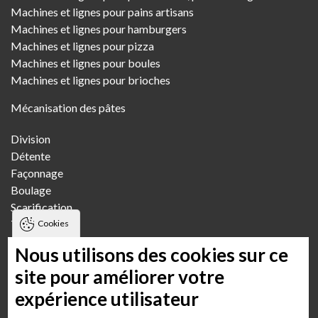
Machines et lignes pour pains artisans
Machines et lignes pour hamburgers
Machines et lignes pour pizza
Machines et lignes pour boules
Machines et lignes pour brioches
Mécanisation des pâtes
Division
Détente
Façonnage
Boulage
Scarification
Transfert
Cookies
Pétrissage
Nous utilisons des cookies sur ce
Fournils
site pour améliorer votre
expérience utilisateur
Boulangerie artisanale
Boulangerie artisanale multi-boutiques