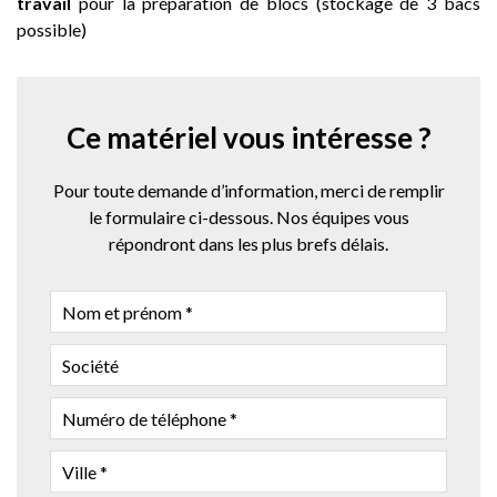
travail
pour la préparation de blocs (stockage de 3 bacs
possible)
Ce matériel vous intéresse ?
Pour toute demande d’information, merci de remplir
le formulaire ci-dessous. Nos équipes vous
répondront dans les plus brefs délais.
NOM
ET
PRÉNOM
SOCIÉTÉ
NUMÉRO
DE
TÉLÉPHONE
VILLE