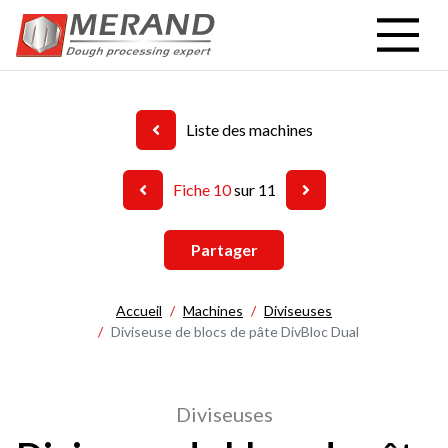
Aller
au
contenu
principal
Liste des machines
Fiche 10
sur 11
Partager
Accueil
Machines
Diviseuses
Diviseuse de blocs de pâte DivBloc Dual
Diviseuses