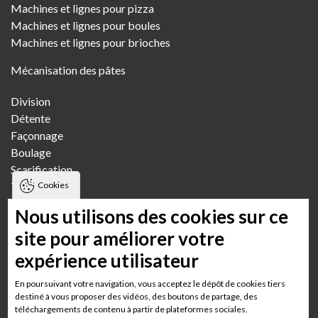
Machines et lignes pour pizza
Machines et lignes pour boules
Machines et lignes pour brioches
Mécanisation des pâtes
Division
Détente
Façonnage
Boulage
Scarification
Cookies
Transfert
Pétrissage
Nous utilisons des cookies sur ce
Fournils
site pour améliorer votre
expérience utilisateur
Boulangerie artisanale
Boulangerie artisanale multi-boutiques
En poursuivant votre navigation, vous acceptez le dépôt de cookies tiers
Boulangerie semi-industrielle
destiné à vous proposer des vidéos, des boutons de partage, des
téléchargements de contenu à partir de plateformes sociales.
Boulangerie GMS Grande surface