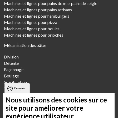
Machines et lignes pour pains de mie, pains de seigle
Machines et lignes pour pains artisans
Machines et lignes pour hamburgers
Machines et lignes pour pizza
Machines et lignes pour boules
Machines et lignes pour brioches
Mécanisation des pâtes
Division
Détente
Façonnage
Boulage
Scarification
Transfert
Cookies
Pétrissage
Nous utilisons des cookies sur ce
Fournils
site pour améliorer votre
expérience utilisateur
Boulangerie artisanale