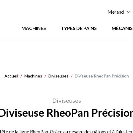
Menu
Merand
:
Menu
MACHINES
TYPES DE PAINS
MÉCANIS
Top
:
principal
Accueil
Machines
Diviseuses
Diviseuse RheoPan Précision
Diviseuses
Diviseuse RheoPan Précisio
ête de la ligne RheoPan. Grâce au pesage des pâtons et à l'ajuste