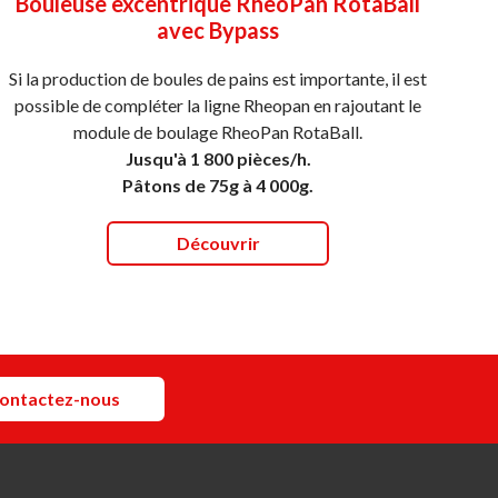
Bouleuse excentrique RheoPan RotaBall
avec Bypass
Si la production de boules de pains est importante, il est
possible de compléter la ligne Rheopan en rajoutant le
module de boulage RheoPan RotaBall.
Jusqu'à 1 800 pièces/h.
Pâtons de 75g à 4 000g.
Découvrir
ontactez-nous
Social