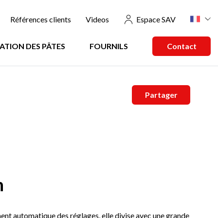
Références clients
Videos
Espace SAV
ATION DES PÂTES
FOURNILS
Contact
Partager
n
ment automatique des réglages, elle divise avec une grande