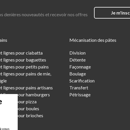
Je m'insc
os denières nouveautés et recevoir nos offres
ains
Mécanisation des pâtes
t lignes pour ciabatta
Division
t lignes pour baguettes
Détente
 lignes pour petits pains
Façonnage
 lignes pour pains de mie,
Boulage
igle
Scarification
 lignes pour pains artisans
Transfert
t lignes pour hamburgers
Pétrissage
e
t lignes pour pizza
t lignes pour boules
t lignes pour brioches
 à vous