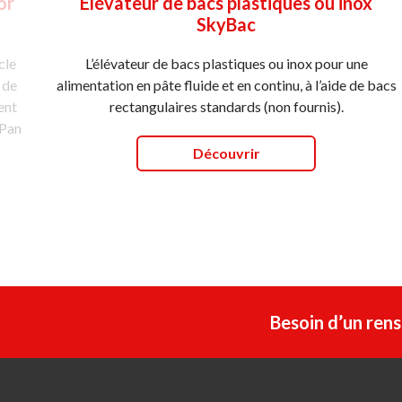
or
Elévateur de bacs plastiques ou inox
SkyBac
cle
L’élévateur de bacs plastiques ou inox pour une
 de
alimentation en pâte fluide et en continu, à l’aide de bacs
ent
rectangulaires standards (non fournis).
oPan
Découvrir
Besoin d’un ren