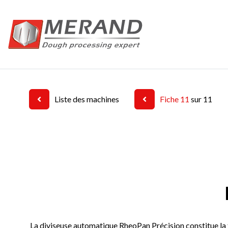
Aller
au
contenu
principal
Liste des machines
Fiche 11
sur 11
La diviseuse automatique RheoPan Précision constitue la t