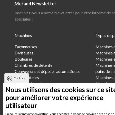
Merand Newsletter
Inscrivez-vous à notre Newsletter pour être informé de n
spéciales !
Main
Machines
Types de p
Menu
Façonneuses
Machines e
Diviseuses
Machines e
Bouleuses
Machines et
Chambres de détente
Machines et
Convoyeurs et déposes automatiques
pains de se
Scarificateurs
Machines et
Cookies
Lignes automatiques
Machines e
Nous utilisons des cookies sur ce sit
Pétrins et élévateurs
Machines e
pour améliorer votre expérience
Machines e
Machines e
utilisateur
En poursuivant votre navigation, vous acceptez le dépôt de cookies tiers destiné