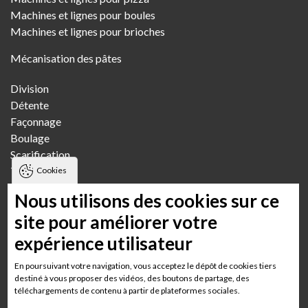
Machines et lignes pour boules
Machines et lignes pour brioches
Mécanisation des pâtes
Division
Détente
Façonnage
Boulage
Scarification
Transfert
Cookies
Pétrissage
Nous utilisons des cookies sur ce
Fournils
site pour améliorer votre
expérience utilisateur
Boulangerie artisanale
Boulangerie artisanale multi-boutiques
En poursuivant votre navigation, vous acceptez le dépôt de cookies tiers
Boulangerie semi-industrielle
destiné à vous proposer des vidéos, des boutons de partage, des
téléchargements de contenu à partir de plateformes sociales.
Boulangerie GMS Grande surface