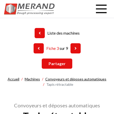
Aller
au
contenu
principal
Liste des machines
Fiche 3
sur 9
Partager
Accueil
Machines
Convoyeurs et déposes automatiques
Tapis rétractable
Convoyeurs et déposes automatiques