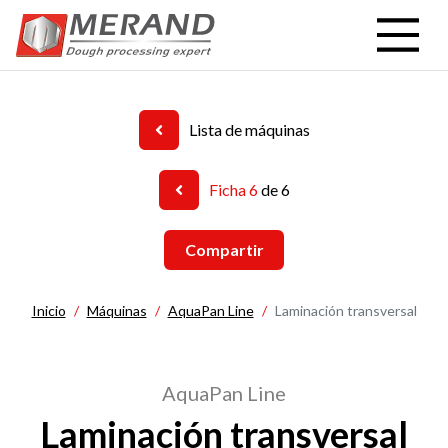
Pasar
al
contenido
principal
Lista de máquinas
Ficha 6
de 6
Compartir
Inicio
Máquinas
AquaPan Line
Laminación transversal
AquaPan Line
Laminación transversal