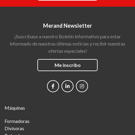
Merand Newsletter
¡Suscríbase a nuestro Boletin informativo para estar
informado de nuestras últimas noticias y recibir nuestras
ofertas especiales!
Me inscribo
Social
networks
Main
Máquinas
Menu
Formadoras
Divisoras