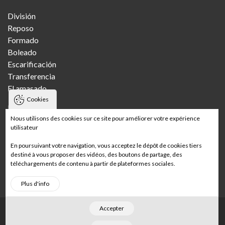
División
Reposo
Formado
Boleado
Escarificación
Transferencia
El amasado
Cookies
Panaderías
Nous utilisons des cookies sur ce site pour améliorer votre expérience
utilisateur
Pandería artesanal
Panadería artesanal con varias tiendas
En poursuivant votre navigation, vous acceptez le dépôt de cookies tiers
Panadería industrial
destiné à vous proposer des vidéos, des boutons de partage, des
téléchargements de contenu à partir de plateformes sociales.
Panadería de supermercado
Plus d'info
Accepter
Footer
Página de inicio
Menciones legales
Mapa del sitio