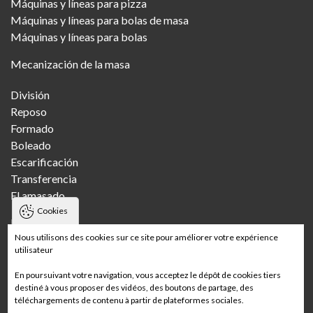
Máquinas y líneas para pizza
Máquinas y líneas para bolas de masa
Máquinas y líneas para bolas
Mecanización de la masa
División
Reposo
Formado
Boleado
Escarificación
Transferencia
El amasado
Cookies
Panaderías
Nous utilisons des cookies sur ce site pour améliorer votre expérience
utilisateur
Pandería artesanal
Panadería artesanal con varias tiendas
En poursuivant votre navigation, vous acceptez le dépôt de cookies tiers
Panadería industrial
destiné à vous proposer des vidéos, des boutons de partage, des
téléchargements de contenu à partir de plateformes sociales.
Panadería de supermercado