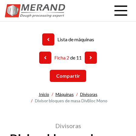
Pasar
al
contenido
principal
Lista de máquinas
Ficha 2
de 11
Compartir
Inicio
Máquinas
Divisoras
Divisor bloques de masa DivBloc Mono
Divisoras