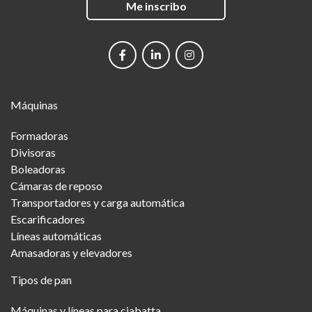
Me inscribo
Social
networks
Main
Máquinas
Menu
Formadoras
Divisoras
Boleadoras
Cámaras de reposo
Transportadores y carga automática
Escarificadores
Líneas automáticas
Amasadoras y elevadores
Tipos de pan
Máquinas y líneas para ciabatta