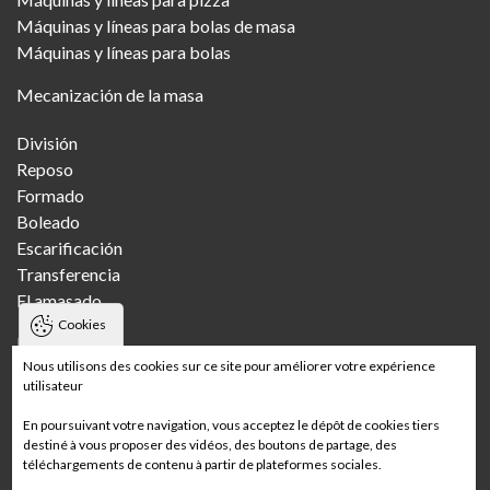
Máquinas y líneas para bolas de masa
Máquinas y líneas para bolas
Mecanización de la masa
División
Reposo
Formado
Boleado
Escarificación
Transferencia
El amasado
Cookies
Panaderías
Nous utilisons des cookies sur ce site pour améliorer votre expérience
utilisateur
Pandería artesanal
Panadería artesanal con varias tiendas
En poursuivant votre navigation, vous acceptez le dépôt de cookies tiers
Panadería industrial
destiné à vous proposer des vidéos, des boutons de partage, des
téléchargements de contenu à partir de plateformes sociales.
Panadería de supermercado