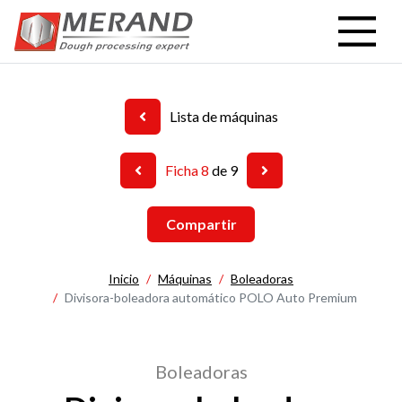
Pasar
al
contenido
principal
Lista de máquinas
Ficha 8
de 9
Compartir
Inicio
Máquinas
Boleadoras
Divisora-boleadora automático POLO Auto Premium
Boleadoras