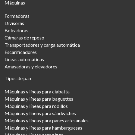
Máquinas
Menu
Formadoras
Divisoras
Boleadoras
Cámaras de reposo
Transportadores y carga automática
Escarificadores
Líneas automáticas
Amasadoras y elevadores
Tipos de pan
Máquinas y líneas para ciabatta
Máquinas y líneas para baguettes
Máquinas y líneas para rodillos
Máquinas y líneas para sándwiches
Máquinas y líneas para panes artesanales
Máquinas y líneas para hamburguesas
Máquinas y líneas para pizza