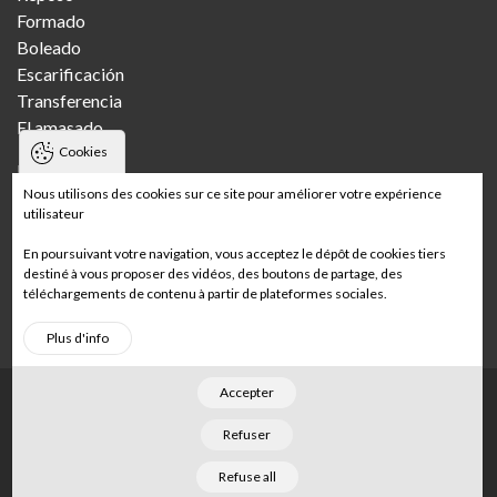
Formado
Boleado
Escarificación
Transferencia
El amasado
Cookies
Panaderías
Nous utilisons des cookies sur ce site pour améliorer votre expérience
utilisateur
Pandería artesanal
Panadería artesanal con varias tiendas
En poursuivant votre navigation, vous acceptez le dépôt de cookies tiers
Panadería industrial
destiné à vous proposer des vidéos, des boutons de partage, des
téléchargements de contenu à partir de plateformes sociales.
Panadería de supermercado
Plus d'info
Accepter
Footer
Página de inicio
Menciones legales
Mapa del sitio
Refuser
©
2026
Merand
. Tous droits réservés. Conçu par
Refuse all