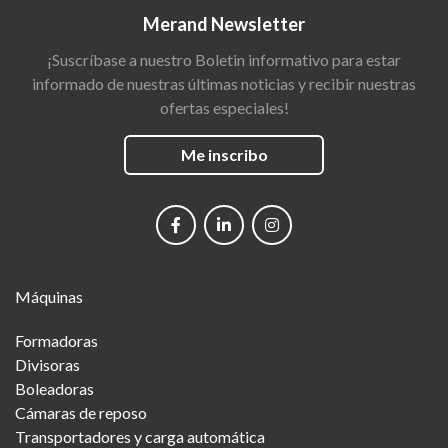
Merand Newsletter
¡Suscríbase a nuestro Boletin informativo para estar
informado de nuestras últimas noticias y recibir nuestras
ofertas especiales!
Me inscribo
Social
networks
Main
Máquinas
Menu
Formadoras
Divisoras
Boleadoras
Cámaras de reposo
Transportadores y carga automática