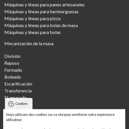
Máquinas y líneas para panes artesanales
Máquinas y líneas para hamburguesas
Máquinas y líneas para pizza
Máquinas y líneas para bolas de masa
Máquinas y líneas para bolas
Mecanización de la masa
División
Reposo
Formado
Boleado
Escarificación
Transferencia
El amasado
Cookies
Panaderías
Nous utilisons des cookies sur ce site pour améliorer votre expérience
utilisateur
Pandería artesanal
Panadería artesanal con varias tiendas