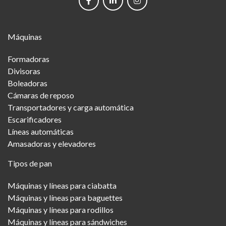
networks
Main
Máquinas
Menu
Formadoras
Divisoras
Boleadoras
Cámaras de reposo
Transportadores y carga automática
Escarificadores
Líneas automáticas
Amasadoras y elevadores
Tipos de pan
Máquinas y líneas para ciabatta
Máquinas y líneas para baguettes
Máquinas y líneas para rodillos
Máquinas y líneas para sándwiches